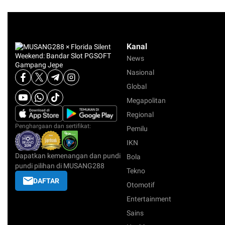
Kanal
"Acara Florida Silent Weekend di MUSANG288 m
News
Rekomendasi untuk pemain serius."
Nasional
Global
Megapolitan
Regional
Penghargaan dan sertifikat:
Pemilu
"Bandar slot PGSOFT pada platform ini mudah 
IKN
dan profesional."
Dapatkan kemenangan dan pundi
Bola
pundi pilihan di MUSANG288
Tekno
DAFTAR
Otomotif
Entertainment
Sains
"Permainan di MUSANG288 sangat adil dengan si