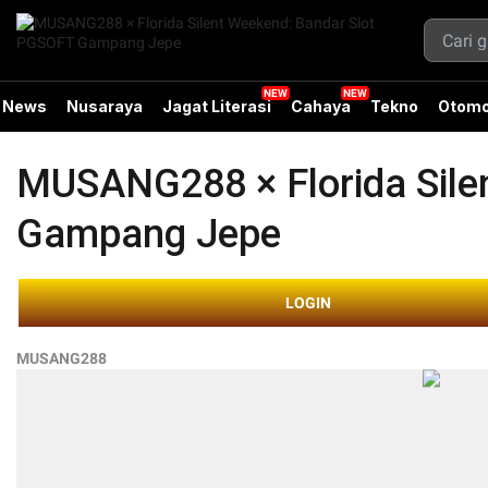
News
Nusaraya
Jagat Literasi
Cahaya
Tekno
Otomo
MUSANG288 × Florida Sile
Gampang Jepe
LOGIN
MUSANG288