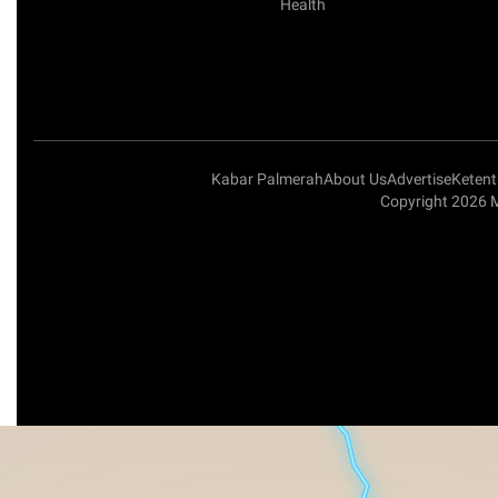
Health
bermain."
Kabar Palmerah
About Us
Advertise
Keten
"Kolaborasi dengan Florida Silent Weekend memb
Copyright 2026 
memukau."